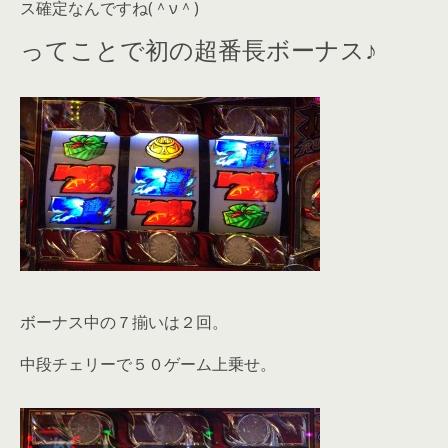
ス確定なんですね(＾ν＾)
ってことで初の超番長ボーナス♪
ボーナス中の７揃いは２回。
中段チェリーで５０ゲーム上乗せ。