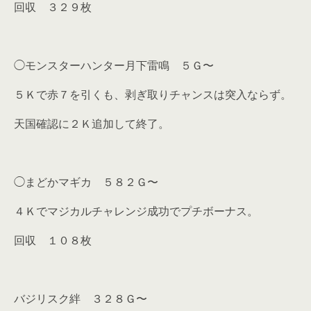
回収 ３２９枚
◯モンスターハンター月下雷鳴 ５Ｇ〜
５Ｋで赤７を引くも、剥ぎ取りチャンスは突入ならず。
天国確認に２Ｋ追加して終了。
◯まどかマギカ ５８２Ｇ〜
４Ｋでマジカルチャレンジ成功でプチボーナス。
回収 １０８枚
バジリスク絆 ３２８Ｇ〜