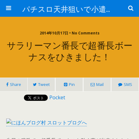
パチスロ天井狙いで小遣い６万！スロット天井解析・実践ブログ
2014年10月17日 • No Comments
サラリーマン番長で超番長ボー
ナスをひきました！
Share
Tweet
Pin
Mail
SMS
Pocket