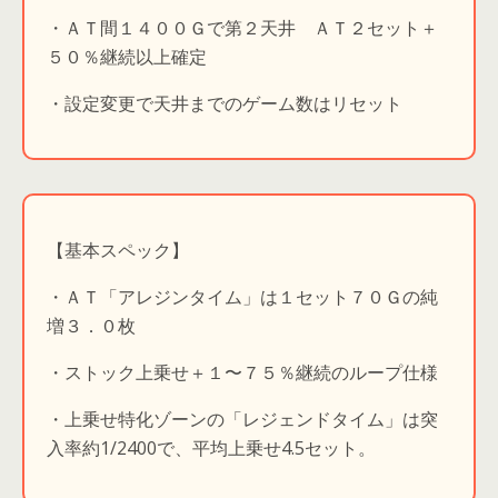
・ＡＴ間１４００Ｇで第２天井 ＡＴ２セット＋
５０％継続以上確定
・設定変更で天井までのゲーム数はリセット
【基本スペック】
・ＡＴ「アレジンタイム」は１セット７０Ｇの純
増３．０枚
・ストック上乗せ＋１〜７５％継続のループ仕様
・上乗せ特化ゾーンの「レジェンドタイム」は突
入率約1/2400で、平均上乗せ4.5セット。