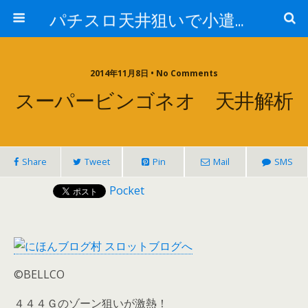
パチスロ天井狙いで小遣い６万！スロット天井解析・実践ブログ
2014年11月8日 • No Comments
スーパービンゴネオ 天井解析
Share
Tweet
Pin
Mail
SMS
Pocket
©BELLCO
４４４Ｇのゾーン狙いが激熱！