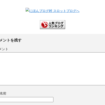
メントを残す
メント
名前