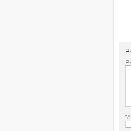
コ
コ
*
お