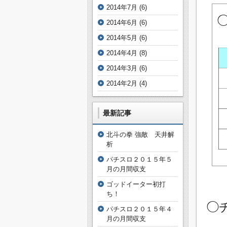
2014年7月
(6)
2014年6月
(6)
2014年5月
(6)
2014年4月
(8)
2014年3月
(6)
2014年2月
(4)
最新記事
北斗の拳 強敵 天井解
析
パチスロ２０１５年５
月の月間収支
ゴッドイーター初打
ち！
◯
パチスロ２０１５年４
月の月間収支