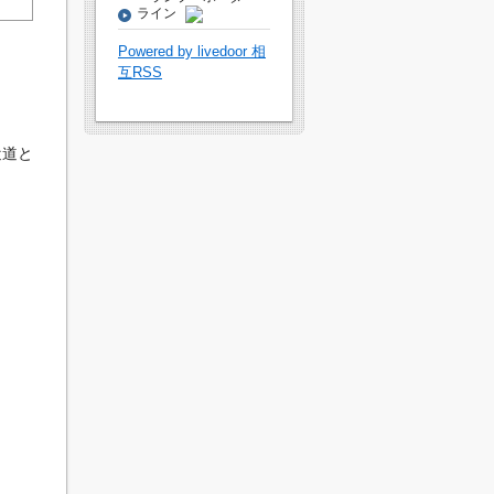
ライン
Powered by livedoor 相
互RSS
近道と