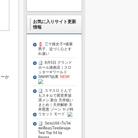
お気に入りサイト更新
情報
三十路女子×後輩
男子、近づく心とす
れ違い
8月5日 グランド
ホール港南店｜スロ
ッター✕ワールド
リーか
SMART結果
NEW!
スマスロ とんで
もスキルで異世界放
浪メシ 新台 天井狙い
まとめ｜天井解析 天
井恩恵 ゾーン ヤメ時
リセット モード
Sexy168 เว็บไพ่
สดที่ตอบโจทย์คนยุค
ใหม่ Top 54 by
Reyna