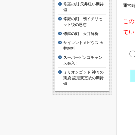
修羅の刻 天井狙い期待
通常
値
修羅の刻 朝イチリセ
この
ット後の恩恵
てい
修羅の刻 天井解析
サイレントメビウス 天
井解析
スーパービンゴチャン
ス突入！
ミリオンゴッド 神々の
凱旋 設定変更後の期待
値