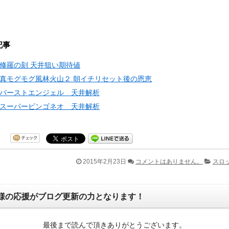
記事
修羅の刻 天井狙い期待値
真モグモグ風林火山２ 朝イチリセット後の恩恵
バーストエンジェル 天井解析
スーパービンゴネオ 天井解析
2015年2月23日
コメントはありません。
スロ
様の応援がブログ更新の力となります！
最後まで読んで頂きありがとうございます。