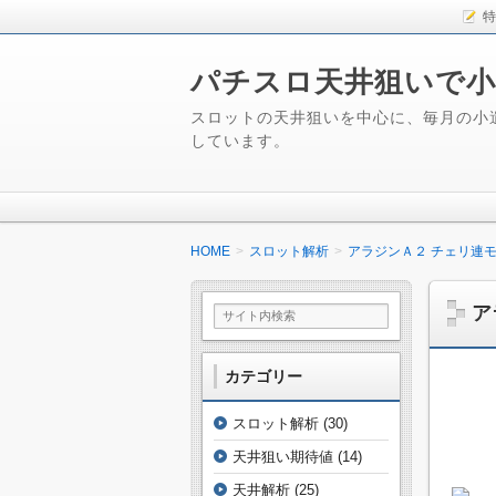
特
パチスロ天井狙いで小
スロットの天井狙いを中心に、毎月の小
しています。
HOME
スロット解析
アラジンＡ２ チェリ連
ア
カテゴリー
スロット解析
(30)
天井狙い期待値
(14)
天井解析
(25)